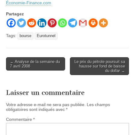
Économie-Finance.com
Partagez
Tags:
bourse
Eurotunnel
Post
← Analyse de la semaine du
Le prix du pétrole poursuit sa
7 avril 2008
hausse sur fond de baisse
navigation
du dollar →
Laisser un commentaire
Votre adresse e-mail ne sera pas publiée.
Les champs
obligatoires sont indiqués avec
*
Commentaire
*