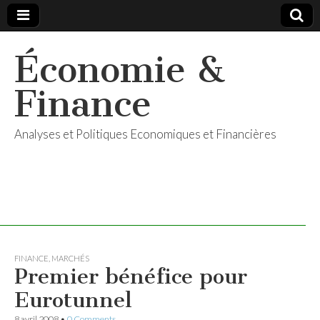
Économie &
Finance
Analyses et Politiques Economiques et Financières
FINANCE
,
MARCHÉS
Premier bénéfice pour
Eurotunnel
8 avril 2008
•
0 Comments