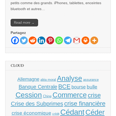
petits comme des grands. iPhones, tablettes, enceintes
bluetooth et autres…
Read more →
Partagez
CLOUD
Analyse
Allemagne
aléa moral
assurance
BCE
Banque Centrale
bulle
bourse
Cession
Commerce
crise
Chine
crise financière
Crise des Subprimes
Cédant
Céder
crise économique
crédit