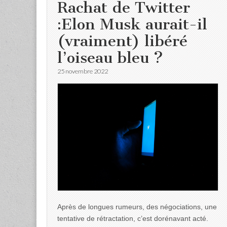
Rachat de Twitter
:Elon Musk aurait-il
(vraiment) libéré
l’oiseau bleu ?
25 novembre 2022
Après de longues rumeurs, des négociations, une
tentative de rétractation, c’est dorénavant acté.