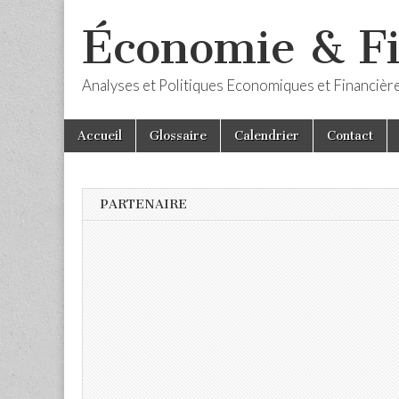
Économie & F
Analyses et Politiques Economiques et Financièr
Skip
Main
Accueil
Glossaire
Calendrier
Contact
to
menu
content
PARTENAIRE