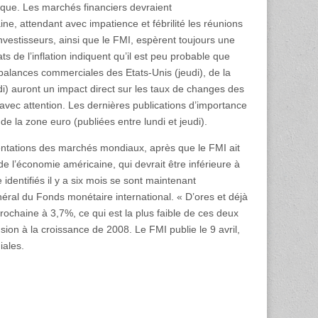
ue. Les marchés financiers devraient
ne, attendant avec impatience et fébrilité les réunions
nvestisseurs, ainsi que le FMI, espèrent toujours une
s de l’inflation indiquent qu’il est peu probable que
balances commerciales des Etats-Unis (jeudi), de la
udi) auront un impact direct sur les taux de changes des
avec attention. Les dernières publications d’importance
de la zone euro (publiées entre lundi et jeudi).
entations des marchés mondiaux, après que le FMI ait
e l’économie américaine, qui devrait être inférieure à
dentifiés il y a six mois se sont maintenant
éral du Fonds monétaire international. « D’ores et déjà
ochaine à 3,7%, ce qui est la plus faible de ces deux
sion à la croissance de 2008. Le FMI publie le 9 avril,
ales.