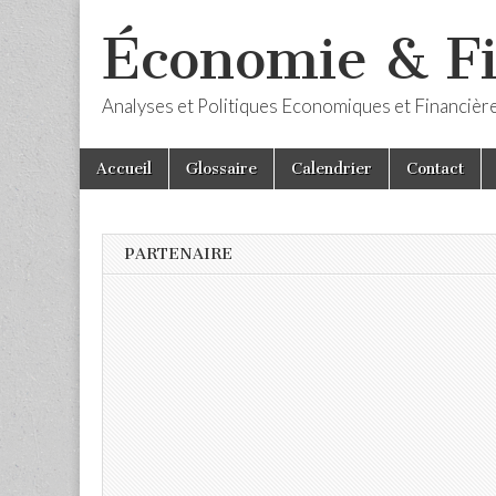
Économie & F
Analyses et Politiques Economiques et Financièr
Skip
Main
Accueil
Glossaire
Calendrier
Contact
to
menu
content
PARTENAIRE