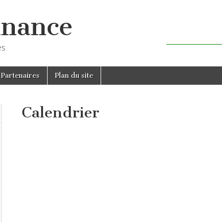
inance
es
Partenaires
Plan du site
Calendrier