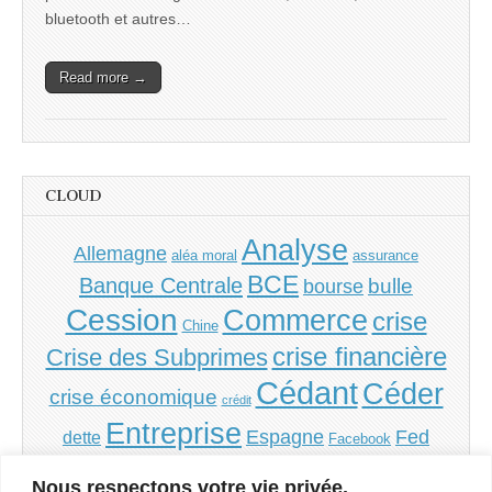
bluetooth et autres…
Read more →
CLOUD
Analyse
Allemagne
aléa moral
assurance
BCE
Banque Centrale
bulle
bourse
Cession
Commerce
crise
Chine
crise financière
Crise des Subprimes
Cédant
Céder
crise économique
crédit
Entreprise
Espagne
Fed
dette
Facebook
Grèce
Financement
France
inflation
Irlande
Nous respectons votre vie privée.