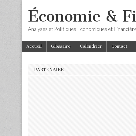
Économie & F
Analyses et Politiques Economiques et Financièr
Skip
Main
Accueil
Glossaire
Calendrier
Contact
to
menu
content
PARTENAIRE