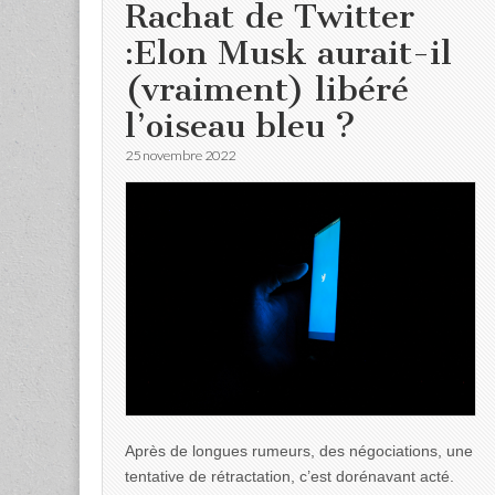
Rachat de Twitter
:Elon Musk aurait-il
(vraiment) libéré
l’oiseau bleu ?
25 novembre 2022
Après de longues rumeurs, des négociations, une
tentative de rétractation, c’est dorénavant acté.