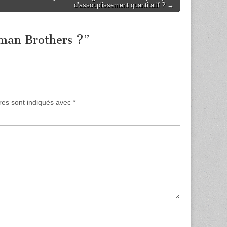
d’assouplissement quantitatif ? →
hman Brothers ?
”
res sont indiqués avec
*