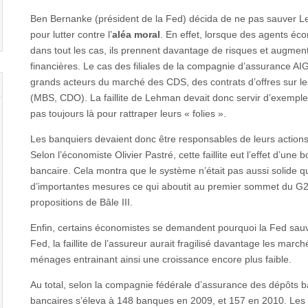
Ben Bernanke (président de la Fed) décida de ne pas sauver L
pour lutter contre l’
aléa moral
. En effet, lorsque des agents éc
dans tout les cas, ils prennent davantage de risques et augment
financières. Le cas des filiales de la compagnie d’assurance AI
grands acteurs du marché des CDS, des contrats d’offres sur les 
(MBS, CDO). La faillite de Lehman devait donc servir d’exemple
pas toujours là pour rattraper leurs « folies ».
Les banquiers devaient donc être responsables de leurs action
Selon l’économiste Olivier Pastré, cette faillite eut l’effet d’une
bancaire. Cela montra que le système n’était pas aussi solide qu
d’importantes mesures ce qui aboutit au premier sommet du G
propositions de Bâle III.
Enfin, certains économistes se demandent pourquoi la Fed sauva
Fed, la faillite de l’assureur aurait fragilisé davantage les march
ménages entrainant ainsi une croissance encore plus faible.
Au total, selon la compagnie fédérale d’assurance des dépôts ba
bancaires s’éleva à 148 banques en 2009, et 157 en 2010. Les