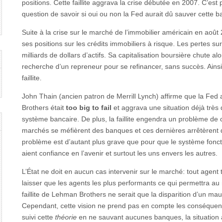
positions. Cette faillite aggrava la crise débutée en 2007. C’e
question de savoir si oui ou non la Fed aurait dû sauver cette 
Suite à la crise sur le marché de l’immobilier américain en aoû
ses positions sur les crédits immobiliers à risque. Les pertes s
milliards de dollars d’actifs. Sa capitalisation boursière chute 
recherche d’un repreneur pour se refinancer, sans succès. Ains
faillite.
John Thain (ancien patron de Merrill Lynch) affirme que la Fed
Brothers était
too big to fail
et aggrava une situation déjà très 
système bancaire. De plus, la faillite engendra un problème de 
marchés se méfièrent des banques et ces dernières arrêtèrent d
problème est d’autant plus grave que pour que le système fonct
aient confiance en l’avenir et surtout les uns envers les autres.
L’État ne doit en aucun cas intervenir sur le marché: tout agent 
laisser que les agents les plus performants ce qui permettra au m
faillite de Lehman Brothers ne serait que la disparition d’un ma
Cependant, cette vision ne prend pas en compte les conséquences
suivi cette
théorie
en ne sauvant aucunes banques, la situation au