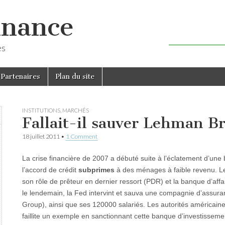
inance
es
Partenaires
Plan du site
INSTITUTIONS
,
MARCHÉS
Fallait-il sauver Lehman B
18 juillet 2011
•
1 Comment
La crise financière de 2007 a débuté suite à l’éclatement d’une b
l’accord de crédit
subprimes
à des ménages à faible revenu. L
son rôle de prêteur en dernier ressort (PDR) et la banque d’aff
le lendemain, la Fed intervint et sauva une compagnie d’assura
Group), ainsi que ses 120000 salariés. Les autorités américaines
faillite un exemple en sanctionnant cette banque d’investissem