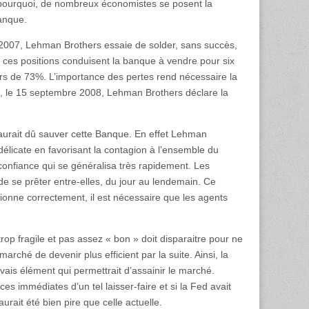
st pourquoi, de nombreux économistes se posent la
banque.
t 2007, Lehman Brothers essaie de solder, sans succès,
ur ces positions conduisent la banque à vendre pour six
alors de 73%. L’importance des pertes rend nécessaire la
i, le 15 septembre 2008, Lehman Brothers déclare la
 aurait dû sauver cette Banque. En effet Lehman
délicate en favorisant la contagion à l’ensemble du
confiance qui se généralisa très rapidement. Les
e se prêter entre-elles, du jour au lendemain. Ce
ionne correctement, il est nécessaire que les agents
trop fragile et pas assez « bon » doit disparaitre pour ne
arché de devenir plus efficient par la suite. Ainsi, la
uvais élément qui permettrait d’assainir le marché.
 immédiates d’un tel laisser-faire et si la Fed avait
rait été bien pire que celle actuelle.