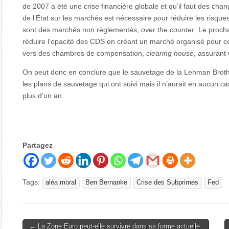
de 2007 a été une crise financière globale et qu’il faut des cha
de l’État sur les marchés est nécessaire pour réduire les risqu
sont des marchés non règlementés,
over the counter
. Le proch
réduire l’opacité des CDS en créant un marché organisé pour ce t
vers des chambres de compensation,
clearing house
, assurant 
On peut donc en conclure que le sauvetage de la Lehman Broth
les plans de sauvetage qui ont suivi mais il n’aurait en aucun ca
plus d’un an.
Partagez
Tags:
aléa moral
Ben Bernanke
Crise des Subprimes
Fed
Post
← La Zone Euro peut-elle survivre dans sa forme actuelle