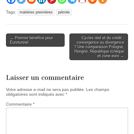
Tags:
matières premières
pétrole
Post
← Premier bénéfice pour
Cycles réel et du crédit :
Eurotunnel
convergence ou divergence
navigation
? Une comparaison Pologne,
Hongrie, République tchèque
et zone euro →
Laisser un commentaire
Votre adresse e-mail ne sera pas publiée.
Les champs
obligatoires sont indiqués avec
*
Commentaire
*