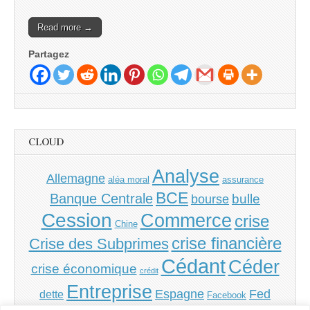
Read more →
Partagez
CLOUD
Analyse
Allemagne
aléa moral
assurance
BCE
Banque Centrale
bulle
bourse
Cession
Commerce
crise
Chine
crise financière
Crise des Subprimes
Cédant
Céder
crise économique
crédit
Entreprise
Espagne
Fed
dette
Facebook