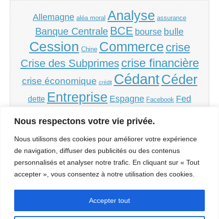
Analyse
Allemagne
aléa moral
assurance
BCE
Banque Centrale
bulle
bourse
Cession
Commerce
crise
Chine
crise financière
Crise des Subprimes
Cédant
Céder
crise économique
crédit
Entreprise
Espagne
Fed
dette
Facebook
Grèce
Financement
France
inflation
Irlande
Nous respectons votre vie privée.
PME
PMI
monnaie
Italie
politique
Portugal
Nous utilisons des cookies pour améliorer votre expérience
Repreneur
Reprendre
de navigation, diffuser des publicités ou des contenus
Reprise
Société
personnalisés et analyser notre trafic. En cliquant sur « Tout
spéculation
Sorbonne
accepter », vous consentez à notre utilisation des cookies.
Transmission
État
USA
subprimes
Évaluation
Accepter tout