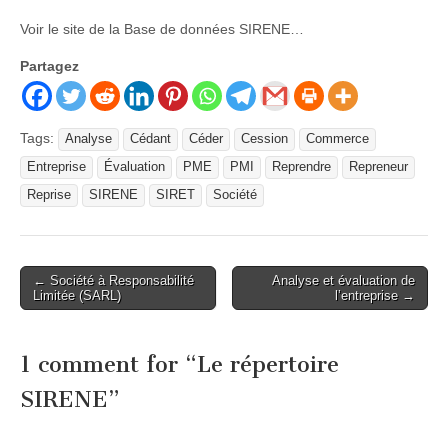
Voir le site de la Base de données SIRENE…
Partagez
Tags:
Analyse
Cédant
Céder
Cession
Commerce
Entreprise
Évaluation
PME
PMI
Reprendre
Repreneur
Reprise
SIRENE
SIRET
Société
Post
← Société à Responsabilité
Analyse et évaluation de
Limitée (SARL)
l’entreprise →
navigation
1 comment for “
Le répertoire
SIRENE
”