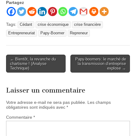
Partagez
Tags:
Cédant
crise économique
crise financière
Entrepreneuriat
Papy-Boomer
Repreneur
Post
← Bientôt, la revanche du
Papy-boomers: le marché de
chartisme ! (Analyse
la transmission d’entreprise
navigation
Technique)
explose →
Laisser un commentaire
Votre adresse e-mail ne sera pas publiée.
Les champs
obligatoires sont indiqués avec
*
Commentaire
*