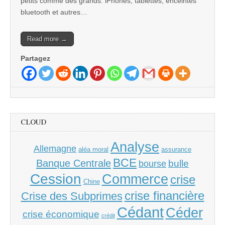
petits comme des grands. iPhones, tablettes, enceintes
bluetooth et autres…
Read more →
Partagez
CLOUD
Analyse
Allemagne
aléa moral
assurance
BCE
Banque Centrale
bulle
bourse
Cession
Commerce
crise
Chine
crise financière
Crise des Subprimes
Cédant
Céder
crise économique
crédit