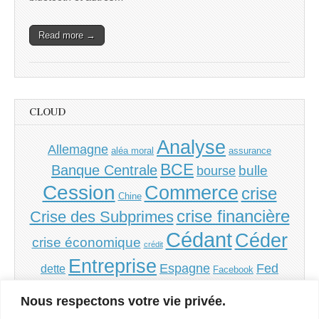
Read more →
CLOUD
Analyse
Allemagne
aléa moral
assurance
BCE
Banque Centrale
bulle
bourse
Cession
Commerce
crise
Chine
crise financière
Crise des Subprimes
Cédant
Céder
crise économique
crédit
Entreprise
Espagne
Fed
dette
Facebook
Grèce
Financement
France
inflation
Irlande
Nous respectons votre vie privée.
PME
PMI
monnaie
Italie
politique
Portugal