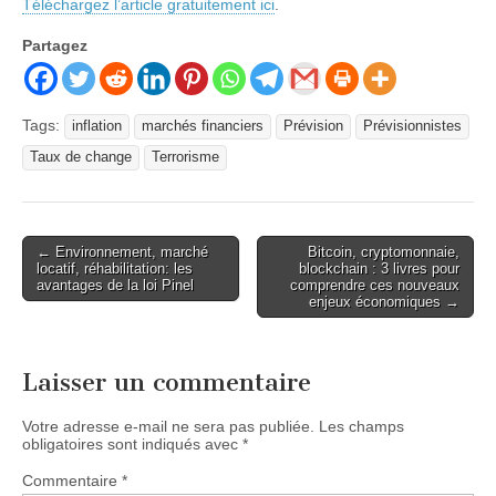
Téléchargez l’article gratuitement ici
.
Partagez
Tags:
inflation
marchés financiers
Prévision
Prévisionnistes
Taux de change
Terrorisme
Post
← Environnement, marché
Bitcoin, cryptomonnaie,
locatif, réhabilitation: les
blockchain : 3 livres pour
navigation
avantages de la loi Pinel
comprendre ces nouveaux
enjeux économiques →
Laisser un commentaire
Votre adresse e-mail ne sera pas publiée.
Les champs
obligatoires sont indiqués avec
*
Commentaire
*