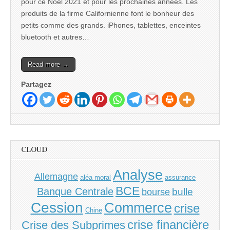
pour ce Noël 2021 et pour les prochaines années. Les
produits de la firme Californienne font le bonheur des
petits comme des grands. iPhones, tablettes, enceintes
bluetooth et autres…
Read more →
Partagez
CLOUD
Analyse
Allemagne
aléa moral
assurance
BCE
Banque Centrale
bulle
bourse
Cession
Commerce
crise
Chine
crise financière
Crise des Subprimes