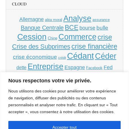
CLOUD
Analyse
Allemagne
aléa moral
assurance
BCE
Banque Centrale
bulle
bourse
Cession
Commerce
crise
Chine
crise financière
Crise des Subprimes
Cédant
Céder
crise économique
crédit
Entreprise
Espagne
Fed
dette
Facebook
Grèce
Financement
France
inflation
Irlande
Nous respectons votre vie privée.
PME
PMI
monnaie
Italie
politique
Portugal
Nous utilisons des cookies pour améliorer votre expérience
Repreneur
Reprendre
de navigation, diffuser des publicités ou des contenus
Reprise
Société
personnalisés et analyser notre trafic. En cliquant sur « Tout
spéculation
Sorbonne
accepter », vous consentez à notre utilisation des cookies.
Transmission
État
USA
subprimes
Évaluation
Accepter tout