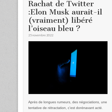
Rachat de Twitter
:Elon Musk aurait-il
(vraiment) libéré
l’oiseau bleu ?
25 novembre 2022
Après de longues rumeurs, des négociations, une
tentative de rétractation, c’est dorénavant acté.