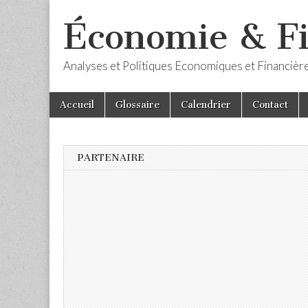
Économie & F
Analyses et Politiques Economiques et Financièr
Skip
Main
Accueil
Glossaire
Calendrier
Contact
to
menu
content
PARTENAIRE