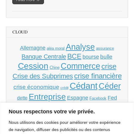
CLOUD
Analyse
Allemagne
aléa moral
assurance
BCE
Banque Centrale
bulle
bourse
Cession
Commerce
crise
Chine
crise financière
Crise des Subprimes
Cédant
Céder
crise économique
crédit
Entreprise
Espagne
Fed
dette
Facebook
Grèce
Financement
France
inflation
Irlande
Nous respectons votre vie privée.
PME
PMI
monnaie
Italie
politique
Portugal
Nous utilisons des cookies pour améliorer votre expérience
Repreneur
Reprendre
de navigation, diffuser des publicités ou des contenus