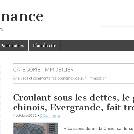
inance
es
Partenaires
Plan du site
CATÉGORIE :
IMMOBILIER
Analyses et commentaires économiques sur l’immobilier
Croulant sous les dettes, le
chinois, Evergrande, fait 
4 octobre 2021
•
0 Comments
« Laissons dormir la Chine, car lorsqu