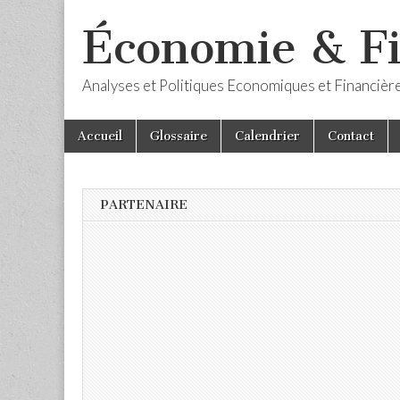
Économie & F
Analyses et Politiques Economiques et Financièr
Skip
Main
Accueil
Glossaire
Calendrier
Contact
to
menu
content
PARTENAIRE