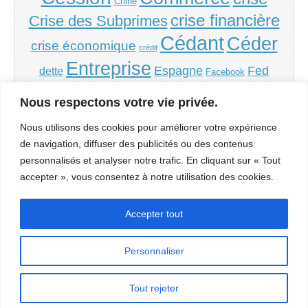
Chine
crise financière
Crise des Subprimes
Cédant
Céder
crise économique
crédit
Entreprise
Espagne
Fed
dette
Facebook
Grèce
Financement
France
inflation
Irlande
Nous respectons votre vie privée.
PME
PMI
monnaie
Italie
politique
Portugal
Nous utilisons des cookies pour améliorer votre expérience
Repreneur
Reprendre
de navigation, diffuser des publicités ou des contenus
Reprise
Société
personnalisés et analyser notre trafic. En cliquant sur « Tout
spéculation
Sorbonne
accepter », vous consentez à notre utilisation des cookies.
Transmission
État
USA
subprimes
Évaluation
Accepter tout
Personnaliser
Tout rejeter
Copyright © 2026
Économie & Finance
. All Rights Reserved.
Économie et Finance