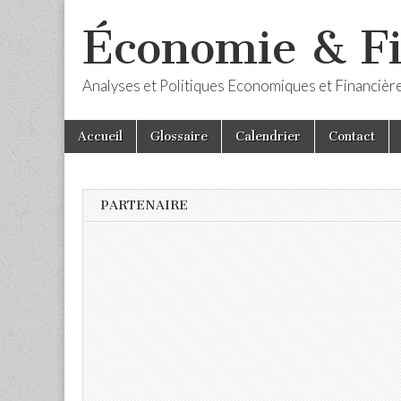
Économie & F
Analyses et Politiques Economiques et Financièr
Skip
Main
Accueil
Glossaire
Calendrier
Contact
to
menu
content
PARTENAIRE