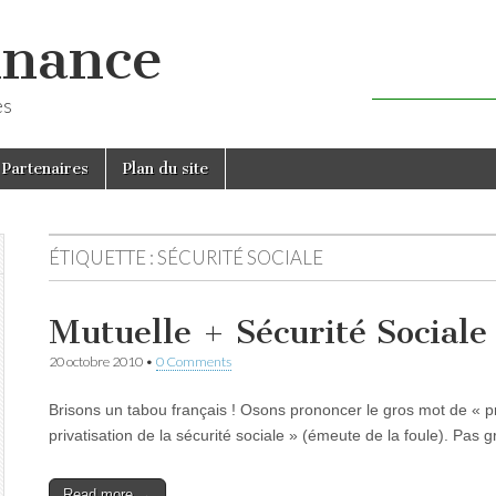
inance
es
Partenaires
Plan du site
ÉTIQUETTE :
SÉCURITÉ SOCIALE
Mutuelle + Sécurité Sociale
20 octobre 2010
•
0 Comments
Brisons un tabou français ! Osons prononcer le gros mot de « priv
privatisation de la sécurité sociale » (émeute de la foule). Pas 
Read more →