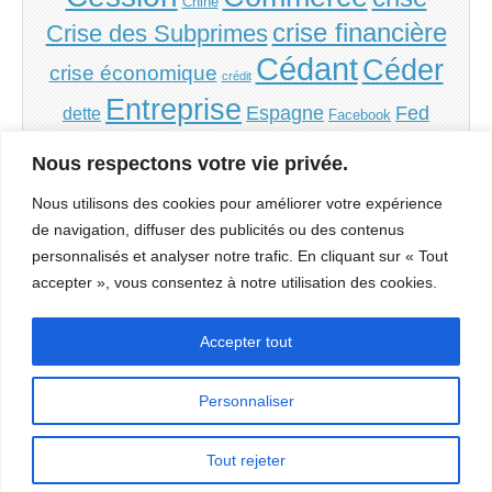
Chine
crise financière
Crise des Subprimes
Cédant
Céder
crise économique
crédit
Entreprise
Espagne
Fed
dette
Facebook
Grèce
Financement
France
inflation
Irlande
Nous respectons votre vie privée.
PME
PMI
monnaie
Italie
politique
Portugal
Nous utilisons des cookies pour améliorer votre expérience
Repreneur
Reprendre
de navigation, diffuser des publicités ou des contenus
Reprise
Société
personnalisés et analyser notre trafic. En cliquant sur « Tout
spéculation
Sorbonne
accepter », vous consentez à notre utilisation des cookies.
Transmission
État
USA
subprimes
Évaluation
Accepter tout
Personnaliser
Tout rejeter
Copyright © 2026
Économie & Finance
. All Rights Reserved.
Économie et Finance