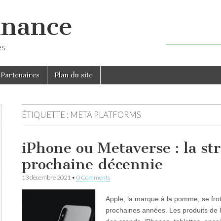
inance
es
Partenaires
Plan du site
ÉTIQUETTE :
META PLATFORMS
iPhone ou Metaverse : la st
prochaine décennie
13 décembre 2021
•
0 Comments
Apple, la marque à la pomme, se frot
prochaines années. Les produits de l