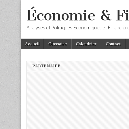
Économie & F
Analyses et Politiques Economiques et Financièr
Skip
Main
Accueil
Glossaire
Calendrier
Contact
to
menu
content
PARTENAIRE