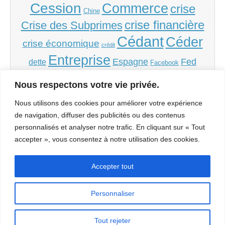
Cession
Commerce
crise
Chine
crise financière
Crise des Subprimes
Cédant
Céder
crise économique
crédit
Entreprise
Espagne
Fed
dette
Facebook
Grèce
Financement
France
inflation
Irlande
Nous respectons votre vie privée.
PME
PMI
monnaie
Italie
politique
Portugal
Nous utilisons des cookies pour améliorer votre expérience
Repreneur
Reprendre
de navigation, diffuser des publicités ou des contenus
Reprise
Société
personnalisés et analyser notre trafic. En cliquant sur « Tout
spéculation
Sorbonne
accepter », vous consentez à notre utilisation des cookies.
Transmission
État
USA
subprimes
Évaluation
Accepter tout
Personnaliser
Tout rejeter
Copyright © 2026
Économie & Finance
. All Rights Reserved.