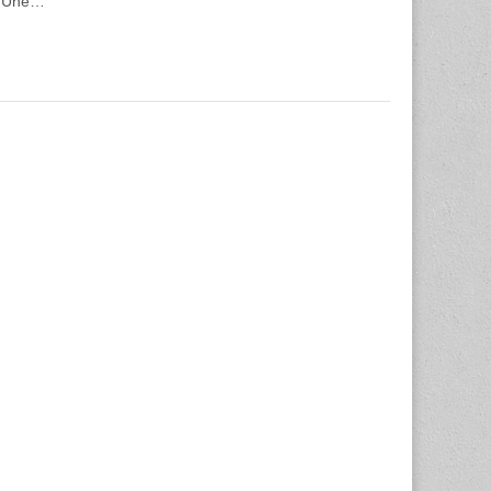
 : Une…