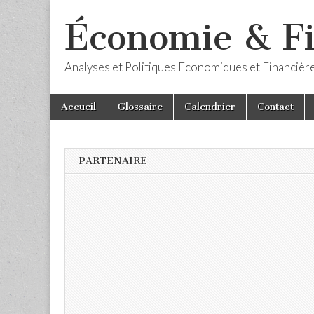
Économie & F
Analyses et Politiques Economiques et Financièr
Skip
Main
Accueil
Glossaire
Calendrier
Contact
to
menu
content
PARTENAIRE