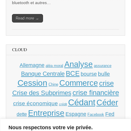
bluetooth et autres…
Read more →
CLOUD
Analyse
Allemagne
aléa moral
assurance
BCE
Banque Centrale
bulle
bourse
Cession
Commerce
crise
Chine
crise financière
Crise des Subprimes
Cédant
Céder
crise économique
crédit
Entreprise
Espagne
Fed
dette
Facebook
Grèce
Financement
France
inflation
Irlande
Nous respectons votre vie privée.